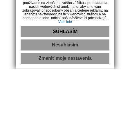
používame na zlepšenie vášho zážitku z prehliadania
našich webových stránok, na to, aby sme vám
Služby
zobrazovali prispôsobený obsah a cielené reklamy, na
analýzu návštevnosti našich webových stránok a na
Nehnuteľnosti
pochopenie toho, odkiaľ naši návštevníci prichádzajú.
Viac info
Reklamačný poriadok
Etický kódex
SÚHLASÍM
VOP
Kontakt
Nesúhlasím
Kontakt
Zmeniť moje nastavenia
Kvetná 1505/4D, 90041 Rovinka
+421 948 318 708
info@realityfree.sk
.