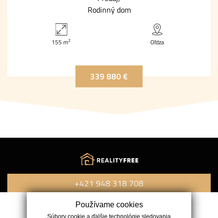
Rodinný dom
2
155 m
Oľdza
339 880 €
+421 948 318 708
Používame cookies
Navigácia
Súbory cookie a ďalšie technológie sledovania