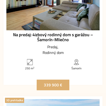
Na predaj: 4izbový rodinný dom s garážou –
Šamorín-Mliečno
Predaj
Rodinný dom
2
250 m
Šamorín
339 900 €
3D prehliadka