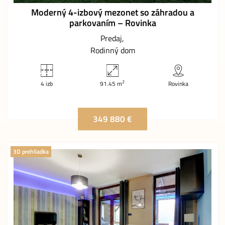
Moderný 4-izbový mezonet so záhradou a
parkovaním – Rovinka
Predaj
Rodinný dom
2
4 izb
91.45 m
Rovinka
349 880 €
3D prehliadka