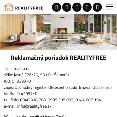
Reklamačný poriadok REALITYFREE
Triplereal s.r.o.
sídlo: Jasná 726/20, 931 01 Šamorín
IČO: 51929970
zápis: Obchodný register Okresného súdu Trnava, Oddiel: Sro,
Vložka č.: 42957/T
tel. číslo:
0948 318 708
,
0905 395 033
,
0944 687 194
e-mail:
info@realityfree.sk
(ďalej iba ako „
realitná kancelária
“)