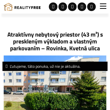
Atraktívny nebytový priestor (43 m²) s
preskleným výkladom a vlastným
parkovaním – Rovinka, Kvetná ulica
Ľutujeme, táto ponuka, už nie je aktuálna.