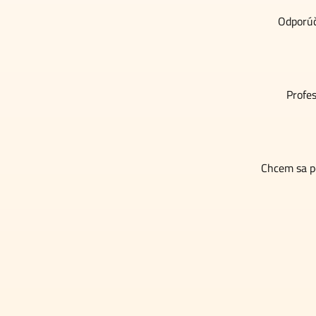
Odporúč
Profe
Chcem sa po