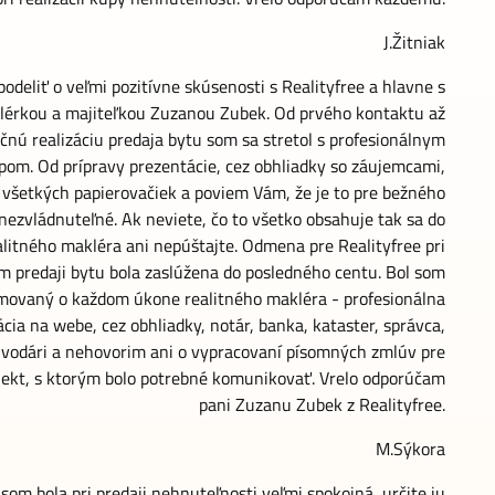
J.Žitniak
odeliť o veľmi pozitívne skúsenosti s Realityfree a hlavne s
lérkou a majiteľkou Zuzanou Zubek. Od prvého kontaktu až
čnú realizáciu predaja bytu som sa stretol s profesionálnym
pom. Od prípravy prezentácie, cez obhliadky so záujemcami,
všetkých papierovačiek a poviem Vám, že je to pre bežného
nezvládnuteľné. Ak neviete, čo to všetko obsahuje tak sa do
alitného makléra ani nepúštajte. Odmena pre Realityfree pri
 predaji bytu bola zaslúžena do posledného centu. Bol som
movaný o každom úkone realitného makléra - profesionálna
cia na webe, cez obhliadky, notár, banka, kataster, správca,
 vodári a nehovorim ani o vypracovaní písomných zmlúv pre
jekt, s ktorým bolo potrebné komunikovať. Vrelo odporúčam
pani Zuzanu Zubek z Realityfree.
M.Sýkora
 som bola pri predaji nehnuteľnosti veľmi spokojná, určite ju