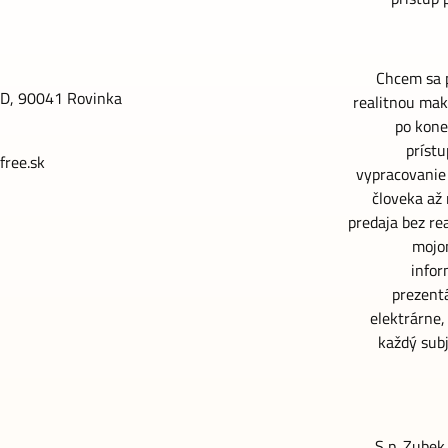
Chcem sa p
4D, 90041 Rovinka
realitnou mak
po kone
prístu
free.sk
vypracovanie 
človeka až 
predaja bez re
mojom
infor
prezentá
elektrárne,
každý sub
S p. Zubek