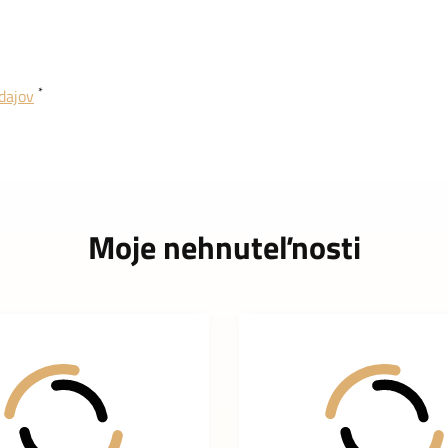
*
dajov
Moje nehnuteľnosti