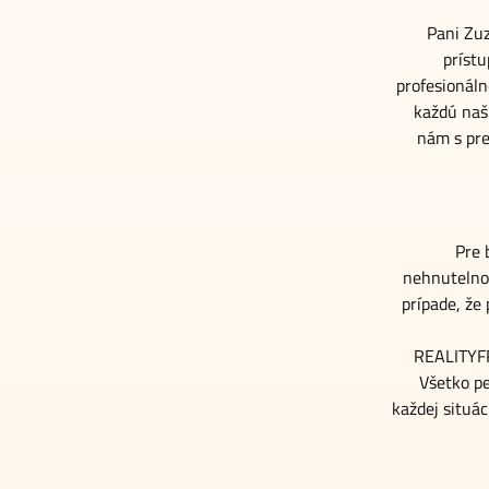
Pani Zuz
príst
profesionáln
každú naš
nám s pre
Pre 
nehnutelnos
prípade, že
REALITYFR
Všetko p
každej situá