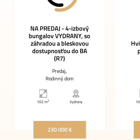
NA PREDAJ - 4-izbový
bungalov VYDRANY, so
záhradou a bleskovou
Hvi
dostupnosťou do BA
(R7)
Predaj
Rodinný dom
2
102 m
Vydrany
10
230 000 €