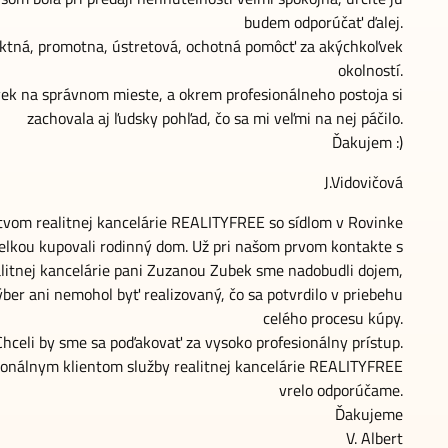
budem odporúčať ďalej.
ektná, promotna, ústretová, ochotná pomôcť za akýchkoľvek
okolností.
ovek na správnom mieste, a okrem profesionálneho postoja si
zachovala aj ľudsky pohľad, čo sa mi veľmi na nej páčilo.
Ďakujem :)
J.Vidovičová
tvom realitnej kancelárie REALITYFREE so sídlom v Rovinke
lkou kupovali rodinný dom. Už pri našom prvom kontakte s
alitnej kancelárie pani Zuzanou Zubek sme nadobudli dojem,
výber ani nemohol byť realizovaný, čo sa potvrdilo v priebehu
celého procesu kúpy.
Chceli by sme sa poďakovať za vysoko profesionálny prístup.
ionálnym klientom služby realitnej kancelárie REALITYFREE
vrelo odporúčame.
Ďakujeme
V. Albert