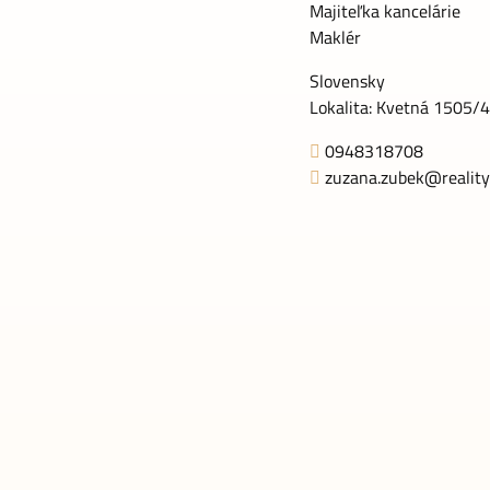
Majiteľka kancelárie
Maklér
Slovensky
Lokalita: Kvetná 1505/
0948318708
zuzana.zubek@reality