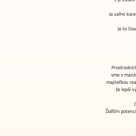
Je veľmi kor
Je to čl
Prostredníc
sme s manže
majiteľkou re
že lepší 
Ďaľším potenc