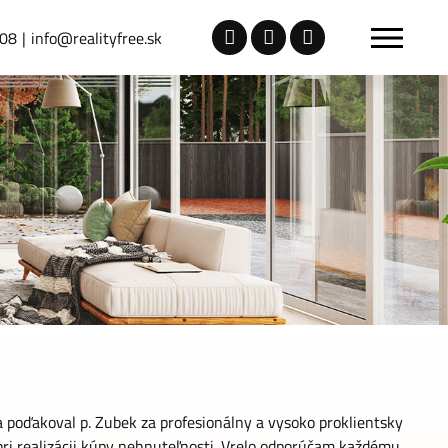
708
info@realityfree.sk
 poďakoval p. Zubek za profesionálny a vysoko proklientsky
pri realizácii kúpy nehnuteľnosti. Vrelo odporúčam každému.