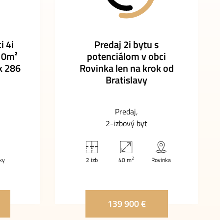
i 4i
Predaj 2i bytu s
10m²
potenciálom v obci
k 286
Rovinka len na krok od
Bratislavy
Predaj
2-izbový byt
2
ky
2 izb
40 m
Rovinka
139 900 €