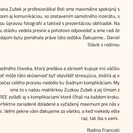
ana Zubek je profesionálka! Boli sme maximálne spokojný s
upom aj komunikáciou, so zostavením samotného inzerátu, s
ou úpravou fotografii a taktiež s prezentáciou obhliadok. Na
u otázku vedela presne a pohotovo odpovedať a sme radi že
dajom bytu pomáhala práve táto osôbka. Ďakujeme... Daniel
Slávik s rodinou
bežného človeka, ktorý predáva a zároveň kupuje inú väčšiu
ť môže táto skúsenosť byť obzvlášť stresujúca, zložitá aj v
 počas celého procesu nedošlo ku žiadnym komplikáciam. My
sme to s našou maklérkou Zuzkou Zubek a jej tímom z
EE zvládli aj s komplikaciami ktoré číhali na každom kroku.
erfektne zariadené doladené a vyťažený maximum pre nás v
cii. Veľmi pekne vám ďakujeme za všetko, a keď niekedy ešte
raz, tak iba s vami.
Rodina Francisti