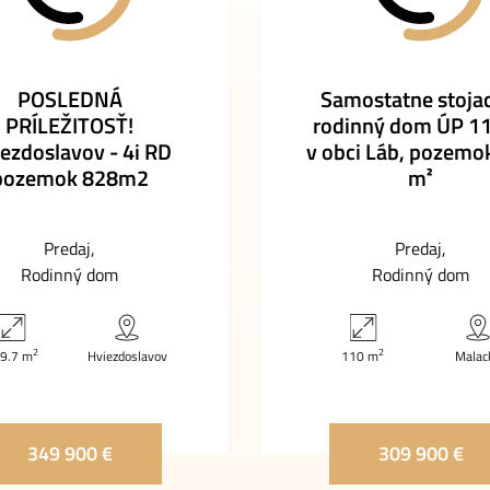
POSLEDNÁ
Samostatne stojac
PRÍLEŽITOSŤ!
rodinný dom ÚP 1
ezdoslavov - 4i RD
v obci Láb, pozemo
pozemok 828m2
m²
Predaj
Predaj
Rodinný dom
Rodinný dom
2
2
9.7 m
Hviezdoslavov
110 m
Malac
349 900 €
309 900 €